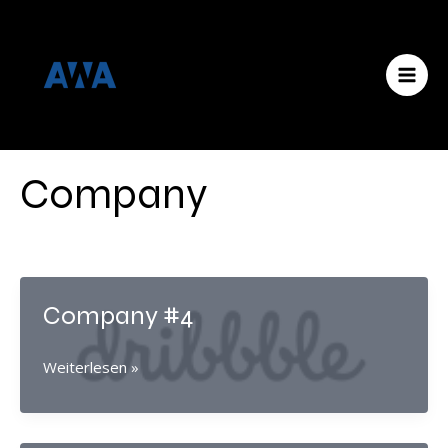
Zum
Menü
MAI
Inhalt
MEN
springen
Company
Company #4
Company
Weiterlesen »
#4