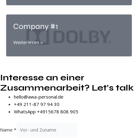
Company #1
Company
Weiterlesen »
#1
Interesse an einer
Zusammenarbeit? Let’s talk
hello@awa-personal.de
+49 211-87 97 94 30
WhatsApp +4915678 808 905
Name
*