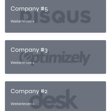
Company #5
Company
Weiterlesen »
#5
Company #3
Company
Weiterlesen »
#3
Company #2
Company
Weiterlesen »
#2