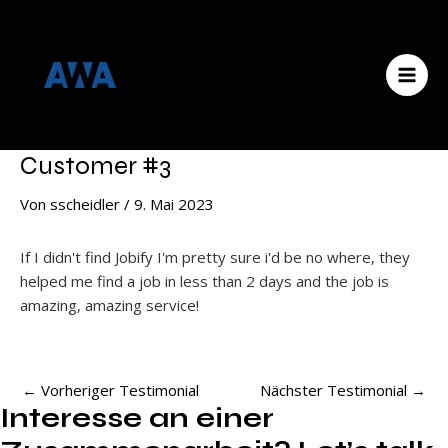
Zum
Menü
Beitragsnavigation
MAI
Inhalt
MEN
springen
Customer #3
Von
sscheidler
/
9. Mai 2023
If I didn't find Jobify I'm pretty sure i'd be no where, they
helped me find a job in less than 2 days and the job is
amazing, amazing service!
←
Vorheriger Testimonial
Nächster Testimonial
→
Interesse an einer