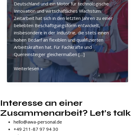
Deutschland und ein Motor für technologische
Innovation und wirtschaftliches Wachstum.
Zeitarbeit hat sich in den letzten Jahren zu einer
beliebten Beschäftigungsform entwickelt,
insbesondere in der Industrie, die stets einen
hohen Bedarf an flexiblen und qualifizierten
Arbeitskräften hat. Für Fachkräfte und
Quereinsteiger gleichermaßen […]
Top
Weiterlesen »
Zeitarbeitsplätze
in
der
Industrie
Interesse an einer
Zusammenarbeit? Let’s talk
hello@awa-personal.de
+49 211-87 97 94 30