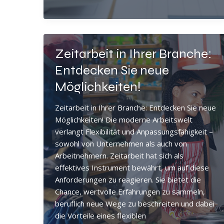
So
finden
Sie
die
Zeitarbeit in Ihrer Branche:
perfekten
Mitarbeiter
Entdecken Sie neue
für
Möglichkeiten!
Ihr
Unternehmen
Zeitarbeit in Ihrer Branche: Entdecken Sie neue
Möglichkeiten! Die moderne Arbeitswelt
verlangt Flexibilität und Anpassungsfähigkeit –
sowohl von Unternehmen als auch von
Arbeitnehmern. Zeitarbeit hat sich als
effektives Instrument bewährt, um auf diese
Anforderungen zu reagieren. Sie bietet die
Chance, wertvolle Erfahrungen zu sammeln,
beruflich neue Wege zu beschreiten und dabei
die Vorteile eines flexiblen