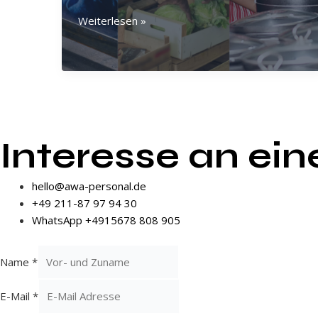
Zeitarbeit
Weiterlesen »
in
Ihrer
Branche:
Entdecken
Sie
neue
Möglichkeiten!
Interesse an ei
hello@awa-personal.de
+49 211-87 97 94 30
WhatsApp +4915678 808 905
Name
*
E-Mail
*