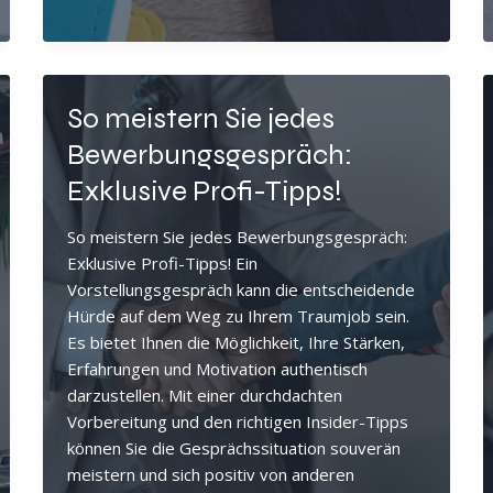
Wert
von
Soft
Skills:
So meistern Sie jedes
Ihr
Schlüssel
Bewerbungsgespräch:
zum
Exklusive Profi-Tipps!
Erfolg
in
So meistern Sie jedes Bewerbungsgespräch:
der
Exklusive Profi-Tipps! Ein
modernen
Vorstellungsgespräch kann die entscheidende
Arbeitswelt
Hürde auf dem Weg zu Ihrem Traumjob sein.
Es bietet Ihnen die Möglichkeit, Ihre Stärken,
Erfahrungen und Motivation authentisch
darzustellen. Mit einer durchdachten
Vorbereitung und den richtigen Insider-Tipps
können Sie die Gesprächssituation souverän
meistern und sich positiv von anderen