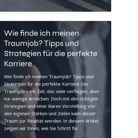
und
Personalmanagement:
Effiziente
Lösungen
Wie finde ich meinen
für
Ihre
Traumjob? Tipps und
Branche
Strategien für die perfekte
Karriere
Wie finde ich meinen Traumjob? Tipps und
Strategien für die perfekte Karriere Der
Traumjob – ein Ziel, das viele verfolgen, aber
nur wenige erreichen. Doch mit den richtigen
Strategien und einer klaren Vorstellung von
den eigenen Stärken und Zielen kann dieser
Traum zur Realität werden. In diesem Artikel
zeigen wir Ihnen, wie Sie Schritt für