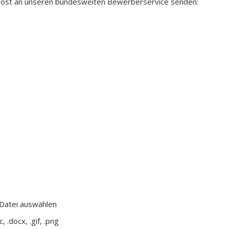
Post an unseren bundesweiten Bewerberservice senden:
Datei auswählen
 .docx, .gif, .png